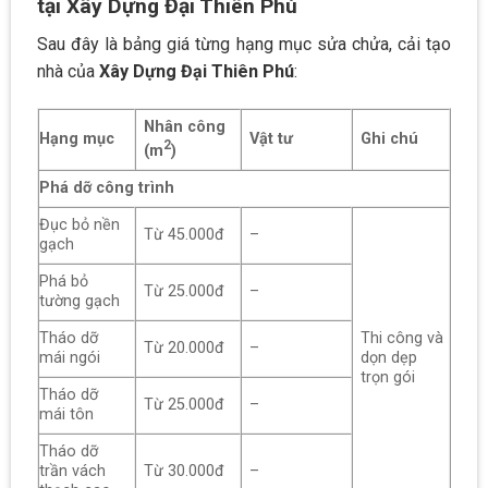
tại Xây Dựng Đại Thiên Phú
Sau đây là bảng giá từng hạng mục sửa chửa, cải tạo
nhà của
Xây Dựng Đại Thiên Phú
:
Nhân công
Hạng mục
Vật tư
Ghi chú
2
(m
)
Phá dỡ công trình
Đục bỏ nền
Từ 45.000đ
–
gạch
Phá bỏ
Từ 25.000đ
–
tường gạch
Tháo dỡ
Thi công và
Từ 20.000đ
–
mái ngói
dọn dẹp
trọn gói
Tháo dỡ
Từ 25.000đ
–
mái tôn
Tháo dỡ
trần vách
Từ 30.000đ
–