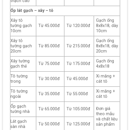
thạch cao
Ốp lát gạch – xây – tô
Xây tô
Gạch ống
tường gạch
Từ 45.000đ
Từ 120.000đ
8x8x18, dày
10cm
10cm
Xây tô
Gạch ống
tường gạch
Từ 85.000đ
Từ 215.000đ
8x8x18, dày
20cm
20cm
Xây tường
Gạch ống
Từ 75.000đ
Từ 175.000đ
gạch thẻ
4x8x18
Tô tường
Xi măng +
Từ 30.000đ
Từ 45.000đ
trong
cát tô
Tô tường
Xi măng +
Từ 35.000đ
Từ 55.000đ
ngoài
cát tô
Ốp gạch
Đơn giá
Từ 65.000đ
Từ 105.000đ
tường nhà
theo mẫu
và chất liệu
Lát gạch
Từ 50.000đ
Từ 125.000đ
sản phẩm
sàn nhà