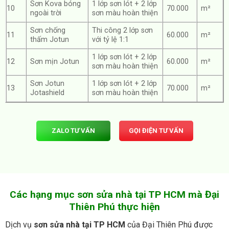
Sơn Kova bóng
1 lớp sơn lót + 2 lớp
10
70.000
m²
ngoài trời
sơn màu hoàn thiện
Sơn chống
Thi công 2 lớp sơn
11
60.000
m²
thấm Jotun
với tỷ lệ 1:1
1 lớp sơn lót + 2 lớp
12
Sơn mịn Jotun
60.000
m²
sơn màu hoàn thiện
Sơn Jotun
1 lớp sơn lót + 2 lớp
13
70.000
m²
Jotashield
sơn màu hoàn thiện
ZALO TƯ VẤN
GỌI ĐIỆN TƯ VẤN
Các hạng mục sơn sửa nhà tại TP HCM mà Đại
Thiên Phú thực hiện
Dịch vụ
sơn sửa nhà tại TP HCM
của Đại Thiên Phú được