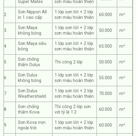
Super Matex
sơn màu hoàn thiện
Sơn Nippon All
1 lớp sơn lót + 2 lớp
2
60.000
m²
in 1 cao cấp
sơn màu hoàn thiện
Sơn Maya
1 lớp sơn lót + 2 lớp
3
50.000
m²
không bóng
sơn màu hoàn thiện
Sơn Maya siêu
1 lớp sơn lót + 2 lớp
4
65.000
m²
bóng
sơn màu hoàn thiện
Sơn chống
5
Thi công 2 lớp
50.000
m²
thấm Dulux
Sơn Dulux
1 lớp sơn lót + 2 lớp
6
55.000
m²
không bóng
sơn màu hoàn thiện
Sơn Dulux
1 lớp sơn lót + 2 lớp
7
70.000
m²
Weathershield
sơn màu hoàn thiện
Sơn chống
Thi công 2 lớp sơn
8
60.000
m²
thấm Kova
với tỷ lệ 1:2
Sơn Kova mịn
1 lớp sơn lót + 2 lớp
9
60.000
m²
ngoài trời
sơn màu hoàn thiện