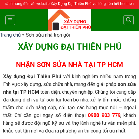
Skip
i website Xây Dựng Đại Thiên Phú vui lòng liên hệt hotline để được tư vấn chi ti
to
content
Trang chủ
»
Sơn sửa nhà trọn gói
XÂY DỰNG ĐẠI THIÊN PHÚ
NHẬN SƠN SỬA NHÀ TẠI TP HCM
Xây dựng Đại Thiên Phú
với kinh nghiệm nhiều năm trong
lĩnh vực xây dựng, sửa chữa nhà, mang đến giải pháp
sơn sửa
nhà tại TP HCM
toàn diện, chuyên nghiệp. Chúng tôi cung cấp
đa dạng dịch vụ từ sơn lại toàn bộ nhà, xử lý ẩm mốc, chống
thấm cho đến nâng cấp, cải tạo các hạng mục nội – ngoại
thất. Chỉ cần gọi ngay số điện thoại
0988 903 779
, khách
hàng sẽ được đội ngũ kỹ sư và thợ lành nghề tư vấn miễn phí,
khảo sát tận nơi và đưa ra phương án thi công tối ưu nhất.