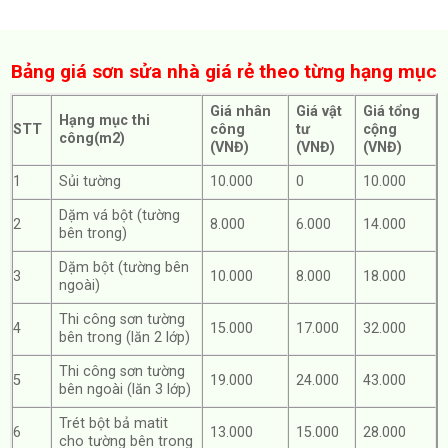
Bảng giá sơn sửa nhà giá rẻ theo từng hạng mục
Giá nhân
Giá vật
Giá tổng
Hạng mục thi
STT
công
tư
cộng
công(m2)
(VNĐ)
(VNĐ)
(VNĐ)
1
Sủi tường
10.000
0
10.000
Dặm vá bột (tường
2
8.000
6.000
14.000
bên trong)
Dặm bột (tường bên
3
10.000
8.000
18.000
ngoài)
Thi công sơn tường
4
15.000
17.000
32.000
bên trong (lăn 2 lớp)
Thi công sơn tường
5
19.000
24.000
43.000
bên ngoài (lăn 3 lớp)
Trét bột bả matit
6
13.000
15.000
28.000
cho tường bên trong