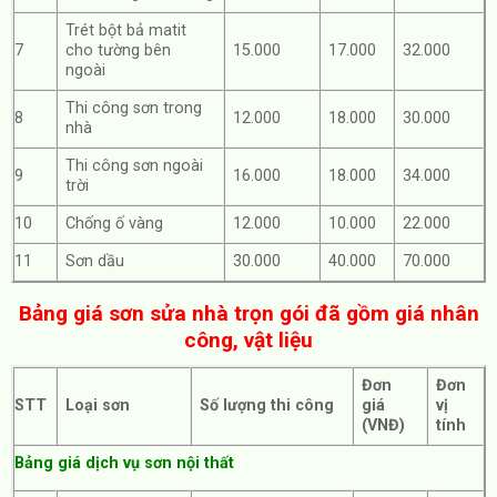
Trét bột bả matit
7
cho tường bên
15.000
17.000
32.000
ngoài
Thi công sơn trong
8
12.000
18.000
30.000
nhà
Thi công sơn ngoài
9
16.000
18.000
34.000
trời
10
Chống ố vàng
12.000
10.000
22.000
11
Sơn dầu
30.000
40.000
70.000
Bảng giá sơn sửa nhà trọn gói đã gồm giá nhân
công, vật liệu
Đơn
Đơn
STT
Loại sơn
Số lượng thi công
giá
vị
(VNĐ)
tính
Bảng giá dịch vụ sơn nội thất