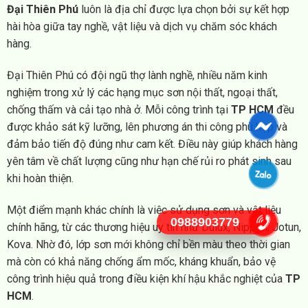
Đại Thiên Phú
luôn là địa chỉ được lựa chọn bởi sự kết hợp
hài hòa giữa tay nghề, vật liệu và dịch vụ chăm sóc khách
hàng.
Đại Thiên Phú có đội ngũ thợ lành nghề, nhiều năm kinh
nghiệm trong xử lý các hạng mục sơn nội thất, ngoại thất,
chống thấm và cải tạo nhà ở. Mỗi công trình tại
TP HCM
đều
được khảo sát kỹ lưỡng, lên phương án thi công phù hợp và
đảm bảo tiến độ đúng như cam kết. Điều này giúp khách hàng
yên tâm về chất lượng cũng như hạn chế rủi ro phát sinh sau
khi hoàn thiện.
Một điểm mạnh khác chính là việc sử dụng sơn và vật liệu
0988903779
chính hãng, từ các thương hiệu uy tín như Dulux, Nippon, Jotun,
Kova. Nhờ đó, lớp sơn mới không chỉ bền màu theo thời gian
mà còn có khả năng chống ẩm mốc, kháng khuẩn, bảo vệ
công trình hiệu quả trong điều kiện khí hậu khắc nghiệt của
TP
HCM
.