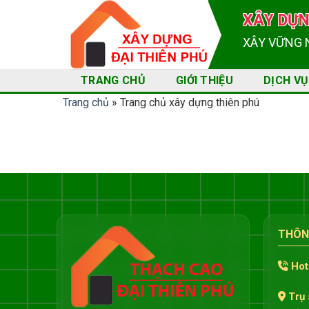
Skip
X
Â
Y
D
Ự
to
X
Â
Y
V
Ữ
N
G
content
TRANG CHỦ
GIỚI THIỆU
DỊCH VỤ
Trang chủ
»
Trang chủ xây dựng thiên phú
THÔNG
Hot
Trụ 