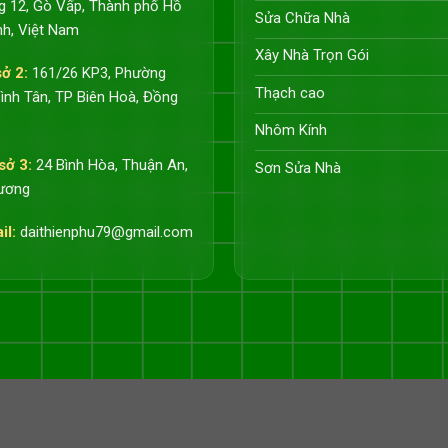
 12, Gò Vấp, Thành phố Hồ
Sửa Chữa Nhà
nh, Việt Nam
Xây Nhà Trọn Gói
sở 2:
161/26 KP3, Phường
Thạch cao
ình Tân, TP Biên Hoà, Đồng
Nhôm Kính
sở 3:
24 Bình Hòa, Thuận An,
Sơn Sửa Nhà
ương
il:
daithienphu79@gmail.com