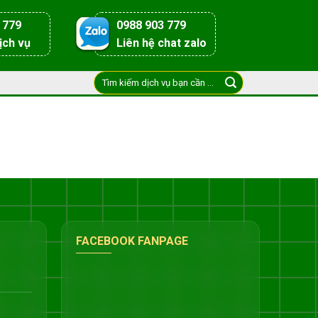
 779
0988 903 779
ịch vụ
Liên hệ chat zalo
FACEBOOK FANPAGE