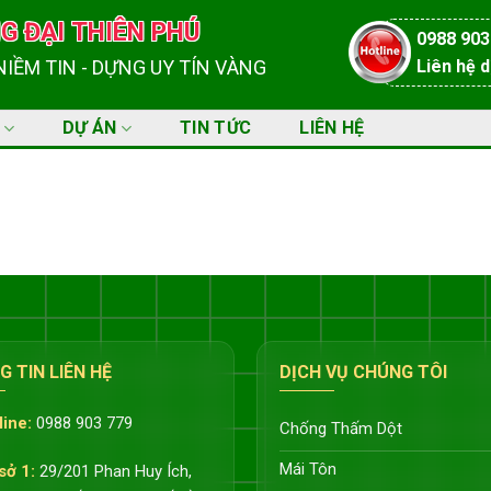
N
G
Đ
Ạ
I
T
H
I
Ê
N
P
H
Ú
0988 903
N
I
Ề
M
T
I
N
-
D
Ự
N
G
U
Y
T
Í
N
V
À
N
G
Liên hệ d
DỰ ÁN
TIN TỨC
LIÊN HỆ
 TIN LIÊN HỆ
DỊCH VỤ CHÚNG TÔI
line:
0988 903 779
Chống Thấm Dột
Mái Tôn
sở 1:
29/201 Phan Huy Ích,