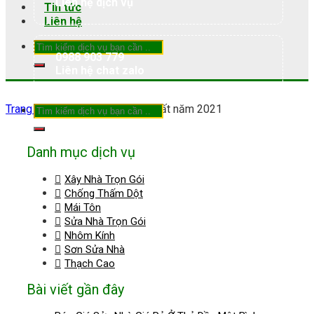
Liên hệ dịch vụ
Tin tức
Liên hệ
0988 903 779
Liên hệ chat zalo
Trang chủ
»
màu sơn nhà đẹp nhất năm 2021
Danh mục dịch vụ
Xây Nhà Trọn Gói
Chống Thấm Dột
Mái Tôn
Sửa Nhà Trọn Gói
Nhôm Kính
Sơn Sửa Nhà
Thạch Cao
Bài viết gần đây