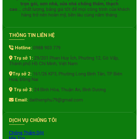
trọn gói, sơn nhà, sửa nhà chống thấm, thạch
cao...
chất lượng, bảng giá tốt để mọi công trình của khách
hàng trở nên hoàn mỹ, bền lâu cùng năm tháng.
THÔNG TIN LIÊN HỆ
Hotline:
0988 903 779
Trụ sở 1:
29/201 Phan Huy Ích, Phường 12, Gò Vấp,
Thành phố Hồ Chí Minh, Việt Nam
Trụ sở 2:
161/26 KP3, Phường Long Bình Tân, TP Biên
Hoà, Đồng Nai
Trụ sở 3:
24 Bình Hòa, Thuận An, Bình Dương
Email:
daithienphu79@gmail.com
DỊCH VỤ CHÚNG TÔI
Chống Thấm Dột
Mái Tôn